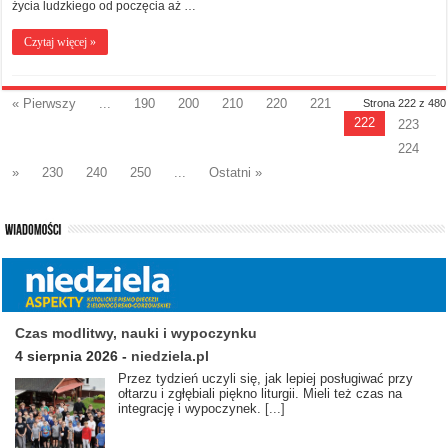
życia ludzkiego od poczęcia aż …
Czytaj więcej »
« Pierwszy
...
190
200
210
220
221
Strona 222 z 480
222
223
224
»
230
240
250
...
Ostatni »
Czas modlitwy, nauki i wypoczynku
4 sierpnia 2026
-
niedziela.pl
Przez tydzień uczyli się, jak lepiej posługiwać przy
ołtarzu i zgłębiali piękno liturgii. Mieli też czas na
integrację i wypoczynek.
[...]