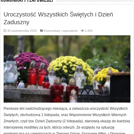
Komunikaty i zapowiedzi
Uroczystość Wszystkich Świętych i Dzień
Zaduszny
30 października 2020
Komunikaty i zapowiedzi
2,464
Pierwsze dni nadchodzącego miesiąca, a zwłaszcza uroczystość Wszystkich
Świętych, obchodzona 1 listopada, oraz Wspomnienie Wszystkich Wiernych
Zmarłych, czyli tzw. Dzień Zaduszny (2 listopada), stanowią okazję do bardziej
intensywnej modlitwy za tych, którzy odeszli. Ze względu na sytuację
epidemiczną na cmentarzach w Zielonej Górze, Gorzowie Wlkp. i Głogowie,