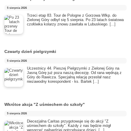
5 sierpnia 2026
Trzeci etap 83. Tour de Pologne z Gorzowa Wlkp. do
Zielonej Góry odbył się 5 sierpnia. Po 23 latach światowa
czołówka kolarzy znowu zawitała w Lubuskiego.
[...]
Czwarty dzień pielgrzymki
5 sierpnia 2026
Uczestnicy 44. Pieszej Pielgrzymki z Zielonej Góry na
Jasną Górę już poza naszą diecezję. Od rana wędrują z
Góry do Rawicza. Specjalną relację przesłał nasz
niezawodny korespondent - ks. Bartek
[...]
Wkrótce akcja "Z uśmiechem do szkoły"
5 sierpnia 2026
Diecezjalna Caritas przygotowuje się do akcji "Z
uśmiechem do szkoły". Każdy z nas będzie mógł
wesprzeć najbardziej potrzebujące dzieci.
[...]