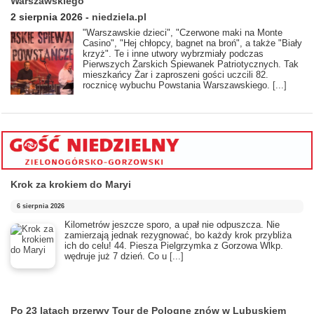
Warszawskiego
2 sierpnia 2026
-
niedziela.pl
"Warszawskie dzieci", "Czerwone maki na Monte
Casino", "Hej chłopcy, bagnet na broń", a także "Biały
krzyż". Te i inne utwory wybrzmiały podczas
Pierwszych Żarskich Śpiewanek Patriotycznych. Tak
mieszkańcy Żar i zaproszeni gości uczcili 82.
rocznicę wybuchu Powstania Warszawskiego.
[...]
Krok za krokiem do Maryi
6 sierpnia 2026
Kilometrów jeszcze sporo, a upał nie odpuszcza. Nie
zamierzają jednak rezygnować, bo każdy krok przybliża
ich do celu! 44. Piesza Pielgrzymka z Gorzowa Wlkp.
wędruje już 7 dzień. Co u
[...]
Po 23 latach przerwy Tour de Pologne znów w Lubuskiem