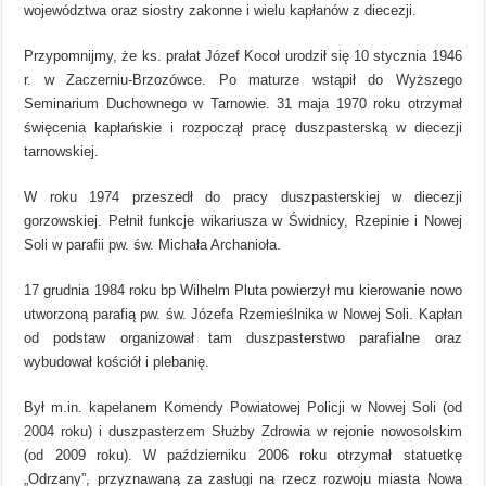
województwa oraz siostry zakonne i wielu kapłanów z diecezji.
Przypomnijmy, że ks. prałat Józef Kocoł urodził się 10 stycznia 1946
r. w Zaczerniu-Brzozówce. Po maturze wstąpił do Wyższego
Seminarium Duchownego w Tarnowie. 31 maja 1970 roku otrzymał
święcenia kapłańskie i rozpoczął pracę duszpasterską w diecezji
tarnowskiej.
W roku 1974 przeszedł do pracy duszpasterskiej w diecezji
gorzowskiej. Pełnił funkcje wikariusza w Świdnicy, Rzepinie i Nowej
Soli w parafii pw. św. Michała Archanioła.
17 grudnia 1984 roku bp Wilhelm Pluta powierzył mu kierowanie nowo
utworzoną parafią pw. św. Józefa Rzemieślnika w Nowej Soli. Kapłan
od podstaw organizował tam duszpasterstwo parafialne oraz
wybudował kościół i plebanię.
Był m.in. kapelanem Komendy Powiatowej Policji w Nowej Soli (od
2004 roku) i duszpasterzem Służby Zdrowia w rejonie nowosolskim
(od 2009 roku). W październiku 2006 roku otrzymał statuetkę
„Odrzany”, przyznawaną za zasługi na rzecz rozwoju miasta Nowa