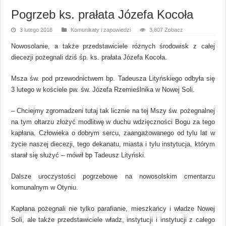
Pogrzeb ks. prałata Józefa Kocoła
3 lutego 2018
Komunikaty i zapowiedzi
3,807 Zobacz
Nowosolanie, a także przedstawiciele różnych środowisk z całej
diecezji pożegnali dziś śp. ks. prałata Józefa Kocoła.
Msza św. pod przewodnictwem bp. Tadeusza Lityńskiego odbyła się
3 lutego w kościele pw. św. Józefa Rzemieślnika w Nowej Soli.
– Chciejmy zgromadzeni tutaj tak licznie na tej Mszy św. pożegnalnej
na tym ołtarzu złożyć modlitwę w duchu wdzięczności Bogu za tego
kapłana. Człowieka o dobrym sercu, zaangażowanego od tylu lat w
życie naszej diecezji, tego dekanatu, miasta i tylu instytucja, którym
starał się służyć – mówił bp Tadeusz Lityński.
Dalsze uroczystości pogrzebowe na nowosolskim cmentarzu
komunalnym w Otyniu.
Kapłana pożegnali nie tylko parafianie, mieszkańcy i władze Nowej
Soli, ale także przedstawiciele władz, instytucji i instytucji z całego