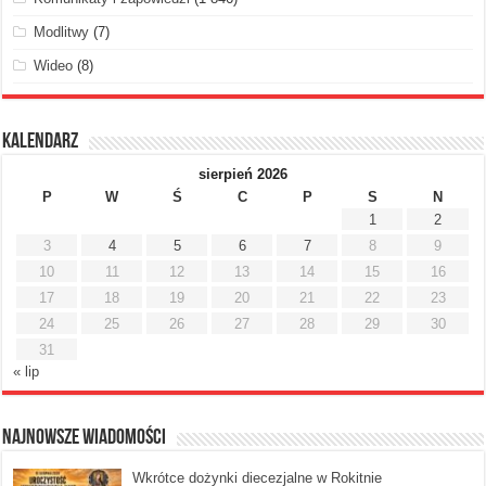
Modlitwy
(7)
Wideo
(8)
Kalendarz
sierpień 2026
P
W
Ś
C
P
S
N
1
2
3
4
5
6
7
8
9
10
11
12
13
14
15
16
17
18
19
20
21
22
23
24
25
26
27
28
29
30
31
« lip
Najnowsze Wiadomości
Wkrótce dożynki diecezjalne w Rokitnie