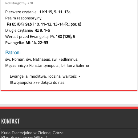
Kontakt
Kuria Diecezjalna w Zielonej Górze
Plac Powstańców Wlkp. 1