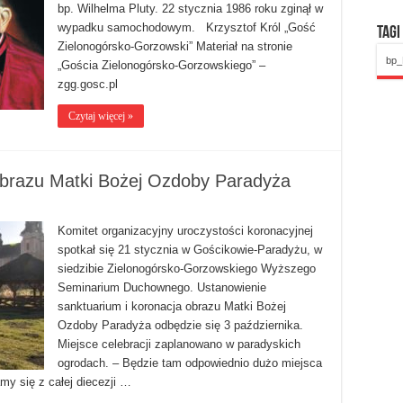
bp. Wilhelma Pluty. 22 stycznia 1986 roku zginął w
wypadku samochodowym. Krzysztof Król „Gość
Tagi
Zielonogórsko-Gorzowski” Materiał na stronie
bp_
„Gościa Zielonogórsko-Gorzowskiego” –
zgg.gosc.pl
Czytaj więcej »
obrazu Matki Bożej Ozdoby Paradyża
Komitet organizacyjny uroczystości koronacyjnej
spotkał się 21 stycznia w Gościkowie-Paradyżu, w
siedzibie Zielonogórsko-Gorzowskiego Wyższego
Seminarium Duchownego. Ustanowienie
sanktuarium i koronacja obrazu Matki Bożej
Ozdoby Paradyża odbędzie się 3 października.
Miejsce celebracji zaplanowano w paradyskich
ogrodach. – Będzie tam odpowiednio dużo miejsca
my się z całej diecezji …