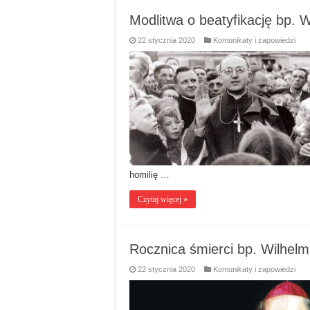
Modlitwa o beatyfikację bp. W
22 stycznia 2020
Komunikaty i zapowiedzi
homilię …
Czytaj więcej »
Rocznica śmierci bp. Wilhelm
22 stycznia 2020
Komunikaty i zapowiedzi