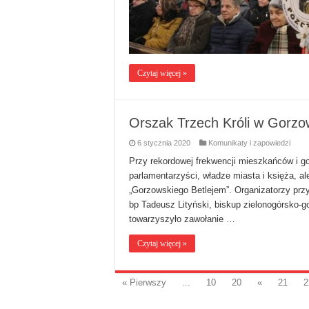
Czytaj więcej »
Orszak Trzech Króli w Gorzo
6 stycznia 2020
Komunikaty i zapowiedzi
Przy rekordowej frekwencji mieszkańców i goś
parlamentarzyści, władze miasta i księża, ale
„Gorzowskiego Betlejem”. Organizatorzy przy
bp Tadeusz Lityński, biskup zielonogórsko-
towarzyszyło zawołanie …
Czytaj więcej »
« Pierwszy
...
10
20
«
21
2