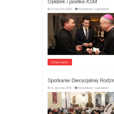
Opłatek i jasełka KSM
12 stycznia 2020
Komunikaty i zapowiedzi
Czytaj więcej »
Spotkanie Diecezjalnej Rodzi
11 stycznia 2020
Komunikaty i zapowiedzi