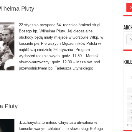
ilhelma Pluty
22 stycznia przypada 34. rocznica śmierci sługi
Arc
Bożego bp. Wilhelma Pluty. Jej diecezjalne
Ar
obchody będą miały miejsce w Gorzowie Wlkp. w
mie
kościele pw. Pierwszych Męczenników Polski w
najbliższą niedzielę 26 stycznia. Program
wydarzeń rocznicowych: godz. 11.30 – Montaż
Kal
słowno-muzyczny; godz. 12.00 – Msza św. pod
przewodnictwem bp. Tadeusza Lityńskiego;
a Pluty
„Eucharystia to miłość Chrystusa utrwalona w
« l
konsekrowanym chlebie” – to słowa sługi Bożego