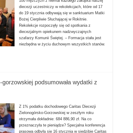
100 mężczyzn z niemal każdego zakątka naszej
diecezji uczestniczy w rekolekcjach, które od 17
do 19 stycznia odbywają się w sanktuarium Matki
Bożej Cierpliwie Słuchającej w Rokitnie.
Rekolekcje rozpoczęły się od spotkania z
diecezjalnym opiekunem nadzwyczajnych
szafarzy Komunii Świętej. – Formacja stała jest
niezbędna w życiu duchowym wszystkich stanów.
ko-gorzowskiej podsumowała wydatki z
Z 1% podatku dochodowego Caritas Diecezji
Zielonogórsko-Gorzowskiej w zeszłym roku
otrzymała dokładnie: 684 886,90 zł. Na co
przeznaczyła te pieniądze? Specjalna konferencja
prasowa odbyła się 16 stycznia w siedzibie Caritas