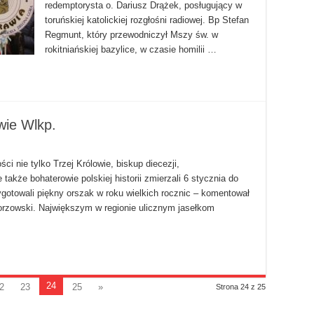
redemptorysta o. Dariusz Drążek, posługujący w
toruńskiej katolickiej rozgłośni radiowej. Bp Stefan
Regmunt, który przewodniczył Mszy św. w
rokitniańskiej bazylice, w czasie homilii …
wie Wlkp.
ci nie tylko Trzej Królowie, biskup diecezji,
 także bohaterowie polskiej historii zmierzali 6 stycznia do
gotowali piękny orszak w roku wielkich rocznic – komentował
gorzowski. Największym w regionie ulicznym jasełkom
24
2
23
25
»
Strona 24 z 25