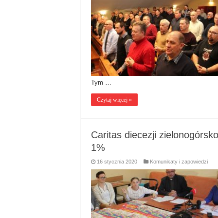
Tym …
Czytaj więcej »
Caritas diecezji zielonogórs
1%
16 stycznia 2020
Komunikaty i zapowiedzi