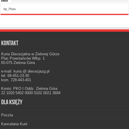
Tagi
bp_Pluta
Kontakt
Kuria Diecezjalna w Zielonej Górze
Plac Powstańców Wlkp. 1
65-075 Zielona Góra
e-mail: kuria @ diecezjazg.pl
tel. 68-451-23-30
kom. 728-443-401
Konto: PKO I Oddz. Zielona Góra
22 1020 5402 0000 0102 0021 3694
Dla księży
Poczta
Kancelaria Kurii