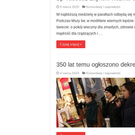
6 marca 2020
Komunikaty i zapowiedzi
W najbliższą niedzielę w parafiach odbędą się 
Podczas Mszy św. w modlitwie wiernych będzie 
świecie: o pokój wieczny dla zmarłych, zdrowie d
mądrość dla rządzących i …
Czytaj więcej »
350 lat temu ogłoszono dekr
4 marca 2020
Komunikaty i zapowiedzi