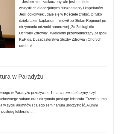
– Jestem mile zaskoczony, ale jest to dzieło
wszystkich diecezjalnych duszpasterzy i kapelanów.
Jeśli cokolwiek udaje się w Kościele zrobić, to tylko
dzięki takim kapłanom – mówił bp Stefan Regmunt po
otrzymaniu odznaki honorowej „Za Zasługi dla
Ochrony Zdrowia”. Wieloletni przewodniczący Zespołu
KEP ds. Duszpasterstwa Służby Zdrowia i Chorych
odebrał …
atura w Paradyżu
go w Paradyżu przeżywało 1 marca tzw. obłóczyny, czyli
chownego sutann oraz otrzymało posługę lektoratu. Trzeci alumn
żna w życiu alumnów i całego seminarium uroczystość. Alumni
i posługę lektoratu, …