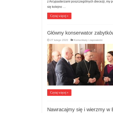
z Arcypasterzami poszczególnych diecezji, my p
się kolejno …
Czytaj więcej »
Główny konserwator zabytk
27 lutego 2020
Komunikaty i zapowiedzi
Czytaj więcej »
Nawracajmy się i wierzmy w 