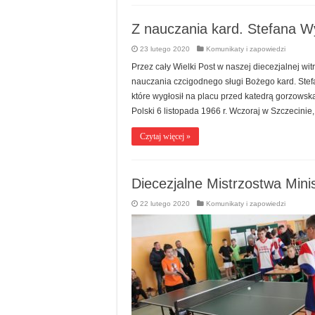
Z nauczania kard. Stefana W
23 lutego 2020
Komunikaty i zapowiedzi
Przez cały Wielki Post w naszej diecezjalnej wi
nauczania czcigodnego sługi Bożego kard. Ste
które wygłosił na placu przed katedrą gorzowsk
Polski 6 listopada 1966 r. Wczoraj w Szczecini
Czytaj więcej »
Diecezjalne Mistrzostwa Mini
22 lutego 2020
Komunikaty i zapowiedzi