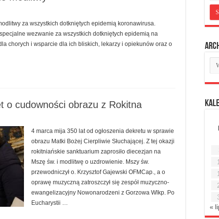
modlitwy za wszystkich dotkniętych epidemią koronawirusa.
specjalne wezwanie za wszystkich dotkniętych epidemią na
la chorych i wsparcie dla ich bliskich, lekarzy i opiekunów oraz o
Arc
Ar
mie
Kal
et o cudowności obrazu z Rokitna
4 marca mija 350 lat od ogłoszenia dekretu w sprawie
obrazu Matki Bożej Cierpliwie Słuchającej. Z tej okazji
rokitniańskie sanktuarium zaprosiło diecezjan na
Mszę św. i modlitwę o uzdrowienie. Mszy św.
przewodniczył o. Krzysztof Gajewski OFMCap., a o
oprawę muzyczną zatroszczył się zespół muzyczno-
ewangelizacyjny Nowonarodzeni z Gorzowa Wlkp. Po
Eucharystii …
« l