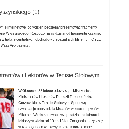
yszyńskiego (1)
trynie internetowej co tydzień będziemy prezentować fragmenty
fana Wyszyńskiego. Rozpoczynamy dzisiaj od fragmentu kazania,
ą w trakcie centralnych obchodów diecezjalnych Millenium Chrztu
e, Wasz Arcypasterz …
strantów i Lektorów w Tenisie Stołowym
W Głogowie 22 lutego odbyły się II Mistrzostwa
Ministrantów i Lektorów Diecezji Zielonogórsko-
Gorzowskiej w Tenisie Stołowym. Sportową
rywalizację poprzedziła Msza św. w kościele pw. św.
Mikołaja. W mistrzostwach wzięli udział ministranci i
lektorzy w wieku od 10 do 18 lat. Zmagania toczyły się
w 4 kategoriach wiekowych: żak, młodzik, kadet …