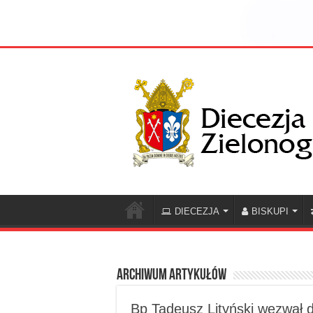
DIECEZJA
BISKUPI
Archiwum artykułów
Bp Tadeusz Lityński wezwał 