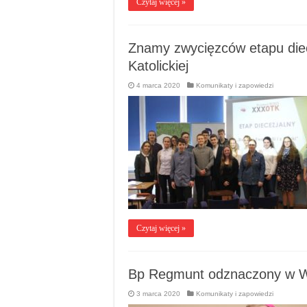
Czytaj więcej »
Znamy zwycięzców etapu diec
Katolickiej
4 marca 2020
Komunikaty i zapowiedzi
Czytaj więcej »
Bp Regmunt odznaczony w 
3 marca 2020
Komunikaty i zapowiedzi