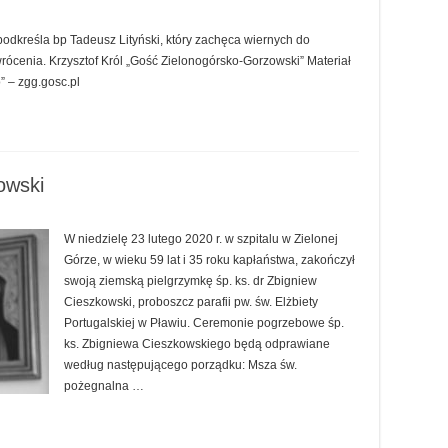
podkreśla bp Tadeusz Lityński, który zachęca wiernych do
rócenia. Krzysztof Król „Gość Zielonogórsko-Gorzowski” Materiał
” – zgg.gosc.pl
owski
W niedzielę 23 lutego 2020 r. w szpitalu w Zielonej
Górze, w wieku 59 lat i 35 roku kapłaństwa, zakończył
swoją ziemską pielgrzymkę śp. ks. dr Zbigniew
Cieszkowski, proboszcz parafii pw. św. Elżbiety
Portugalskiej w Pławiu. Ceremonie pogrzebowe śp.
ks. Zbigniewa Cieszkowskiego będą odprawiane
według następującego porządku: Msza św.
pożegnalna …