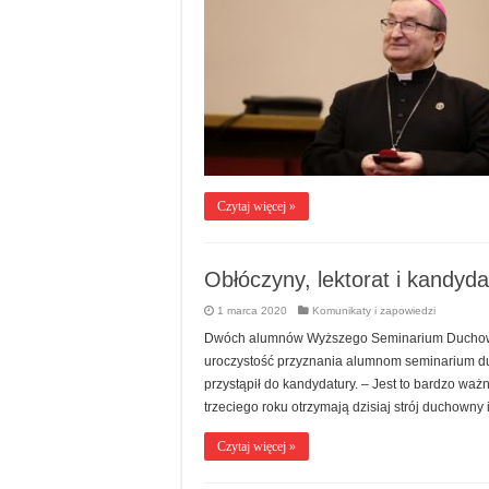
Czytaj więcej »
Obłóczyny, lektorat i kandyd
1 marca 2020
Komunikaty i zapowiedzi
Dwóch alumnów Wyższego Seminarium Duchowne
uroczystość przyznania alumnom seminarium du
przystąpił do kandydatury. – Jest to bardzo wa
trzeciego roku otrzymają dzisiaj strój duchowny 
Czytaj więcej »