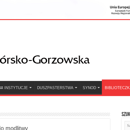
INSTYTUCJE
DUSZPASTERSTWA
SYNOD
BIBLIOTECZ
Szuk
do modlitwy