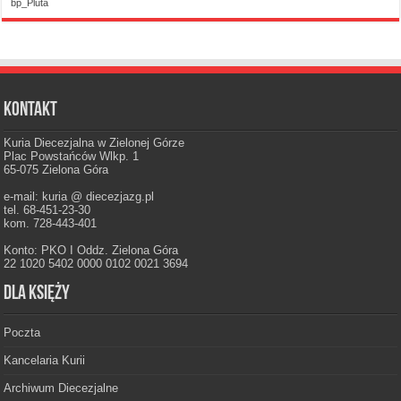
bp_Pluta
Kontakt
Kuria Diecezjalna w Zielonej Górze
Plac Powstańców Wlkp. 1
65-075 Zielona Góra
e-mail: kuria @ diecezjazg.pl
tel. 68-451-23-30
kom. 728-443-401
Konto: PKO I Oddz. Zielona Góra
22 1020 5402 0000 0102 0021 3694
Dla księży
Poczta
Kancelaria Kurii
Archiwum Diecezjalne