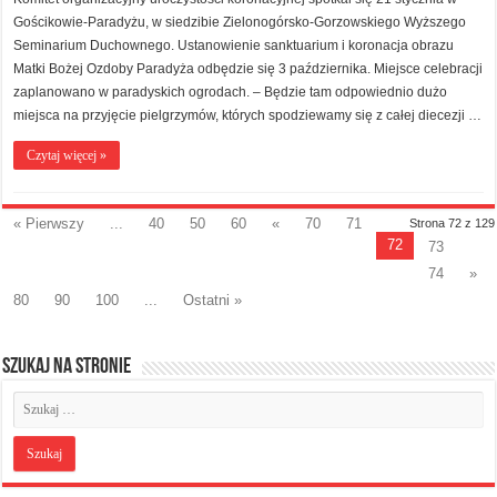
Gościkowie-Paradyżu, w siedzibie Zielonogórsko-Gorzowskiego Wyższego
Seminarium Duchownego. Ustanowienie sanktuarium i koronacja obrazu
Matki Bożej Ozdoby Paradyża odbędzie się 3 października. Miejsce celebracji
zaplanowano w paradyskich ogrodach. – Będzie tam odpowiednio dużo
miejsca na przyjęcie pielgrzymów, których spodziewamy się z całej diecezji …
Czytaj więcej »
« Pierwszy
...
40
50
60
«
70
71
Strona 72 z 129
72
73
74
»
80
90
100
...
Ostatni »
Szukaj na stronie