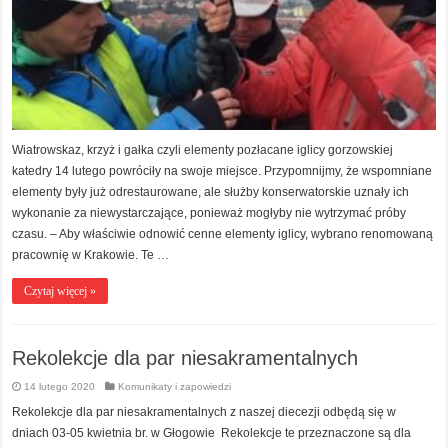
Wiatrowskaz, krzyż i gałka czyli elementy pozłacane iglicy gorzowskiej
katedry 14 lutego powróciły na swoje miejsce. Przypomnijmy, że wspomniane
elementy były już odrestaurowane, ale służby konserwatorskie uznały ich
wykonanie za niewystarczające, ponieważ mogłyby nie wytrzymać próby
czasu. – Aby właściwie odnowić cenne elementy iglicy, wybrano renomowaną
pracownię w Krakowie. Te …
Czytaj więcej »
Rekolekcje dla par niesakramentalnych
14 lutego 2020
Komunikaty i zapowiedzi
Rekolekcje dla par niesakramentalnych z naszej diecezji odbędą się w
dniach 03-05 kwietnia br. w Głogowie Rekolekcje te przeznaczone są dla