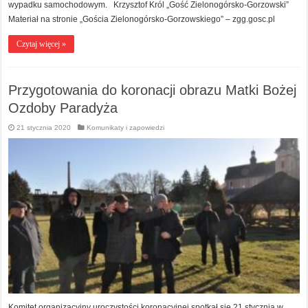
wypadku samochodowym. Krzysztof Król „Gość Zielonogórsko-Gorzowski”
Materiał na stronie „Gościa Zielonogórsko-Gorzowskiego” – zgg.gosc.pl
Czytaj więcej »
Przygotowania do koronacji obrazu Matki Bożej
Ozdoby Paradyża
21 stycznia 2020
Komunikaty i zapowiedzi
Komitet organizacyjny uroczystości koronacyjnej spotkał się 21 stycznia w