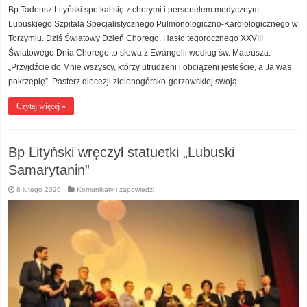
Bp Tadeusz Lityński spotkał się z chorymi i personelem medycznym
Lubuskiego Szpitala Specjalistycznego Pulmonologiczno-Kardiologicznego w
Torzymiu. Dziś Światowy Dzień Chorego. Hasło tegorocznego XXVIII
Światowego Dnia Chorego to słowa z Ewangelii według św. Mateusza:
„Przyjdźcie do Mnie wszyscy, którzy utrudzeni i obciążeni jesteście, a Ja was
pokrzepię”. Pasterz diecezji zielonogórsko-gorzowskiej swoją …
Czytaj więcej »
Bp Lityński wręczył statuetki „Lubuski
Samarytanin”
8 lutego 2020
Komunikaty i zapowiedzi