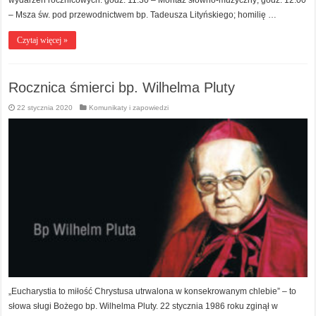
wydarzeń rocznicowych: godz. 11.30 – Montaż słowno-muzyczny; godz. 12.00
– Msza św. pod przewodnictwem bp. Tadeusza Lityńskiego; homilię …
Czytaj więcej »
Rocznica śmierci bp. Wilhelma Pluty
22 stycznia 2020
Komunikaty i zapowiedzi
„Eucharystia to miłość Chrystusa utrwalona w konsekrowanym chlebie” – to
słowa sługi Bożego bp. Wilhelma Pluty. 22 stycznia 1986 roku zginął w