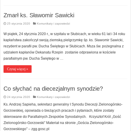
Zmarł ks. Sławomir Sawicki
25 stycznia 2020
Komunikaty i zapowiedzi
W piątek, 24 stycznia 2020 r., w szpitalu w Słubicach, w wieku 61 lat i 34 roku
kapłaństwa zakończył swoją ziemską pielgrzymkę śp. ks. Sławomir Sawicki,
rezydent w parafii pw. Ducha Świętego w Słubicach. Msza św. pożegnalna z
udziałem kapłanów Dekanatu Rzepin zostanie odprawiona w kościele
parafialnym pw. Ducha Świętego w …
Czytaj więcej »
Co słychać na diecezjalnym synodzie?
24 stycznia 2020
Komunikaty i zapowiedzi
Ks. Andrzej Sapieha, sekretarz generalny I Synodu Diecezji Zielonogórsko-
Gorzowskiej, opowiada o bieżących pracach i pytaniach, które zostały
skierowane do Parafialnych Zespołów Synodalnych. Krzysztof Król „Gość
Zielonogórsko-Gorzowski” Materiał na stronie „Gościa Zielonogórsko-
Gorzowskiego” – zgg.gosc.pl