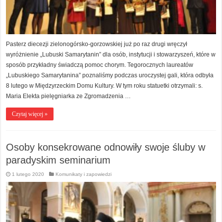
Pasterz diecezji zielonogórsko-gorzowskiej już po raz drugi wręczył
wyróżnienie „Lubuski Samarytanin” dla osób, instytucji i stowarzyszeń, które w
sposób przykładny świadczą pomoc chorym. Tegorocznych laureatów
„Lubuskiego Samarytanina” poznaliśmy podczas uroczystej gali, która odbyła
8 lutego w Międzyrzeckim Domu Kultury. W tym roku statuetki otrzymali: s.
Maria Elekta pielęgniarka ze Zgromadzenia …
Czytaj więcej »
Osoby konsekrowane odnowiły swoje śluby w
paradyskim seminarium
1 lutego 2020
Komunikaty i zapowiedzi